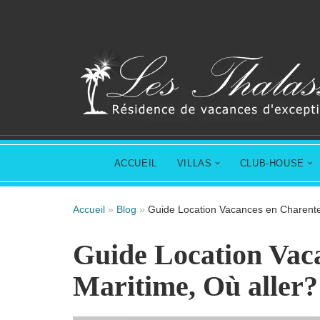
Aller
au
contenu
ACCUEIL
VILLAS
CLUB-HOUSE
Accueil
»
Blog
»
Guide Location Vacances en Charente
Guide Location Vac
Maritime, Où aller?