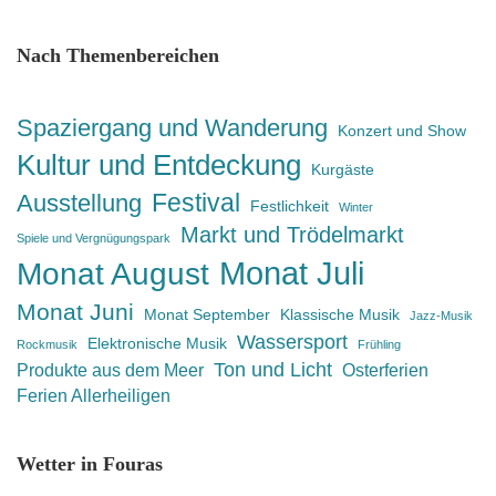
Nach Themenbereichen
Spaziergang und Wanderung
Konzert und Show
Kultur und Entdeckung
Kurgäste
Festival
Ausstellung
Festlichkeit
Winter
Markt und Trödelmarkt
Spiele und Vergnügungspark
Monat Juli
Monat August
Monat Juni
Monat September
Klassische Musik
Jazz-Musik
Wassersport
Elektronische Musik
Rockmusik
Frühling
Ton und Licht
Produkte aus dem Meer
Osterferien
Ferien Allerheiligen
Wetter in Fouras