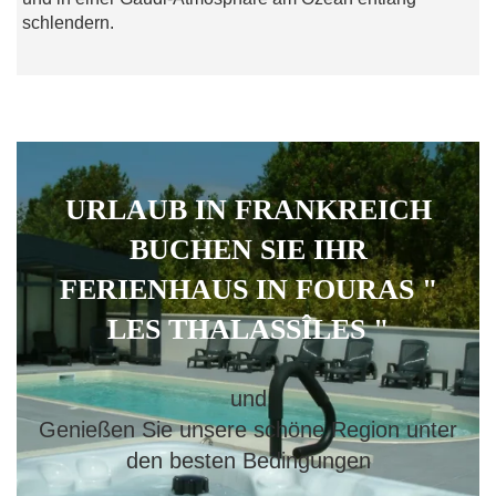
schlendern.
URLAUB IN FRANKREICH
BUCHEN SIE IHR
FERIENHAUS IN FOURAS "
LES THALASSÎLES "
und
Genießen Sie unsere schöne Region unter
den besten Bedingungen