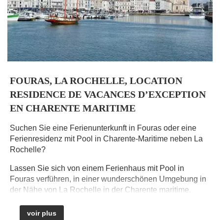
FOURAS, LA ROCHELLE, LOCATION
RESIDENCE DE VACANCES D’EXCEPTION
EN CHARENTE MARITIME
Suchen Sie eine Ferienunterkunft in Fouras oder eine
L
Ferienresidenz mit Pool in Charente-Maritime neben La
p
Rochelle?
m
e
Lassen Sie sich von einem Ferienhaus mit Pool in
Fouras verführen, in einer wunderschönen Umgebung in
C
der Nähe von La Rochelle in der Charente maritime.
z
Suchen Sie nach " Ferienwohnungen am Meer " oder "
U
voir plus
Ferienwohnungen mit Pool " in Frankreich ?
*