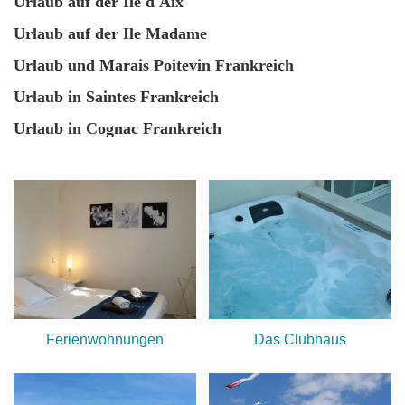
Urlaub auf der Ile d'Aix
(
s
Urlaub auf der Ile Madame
d
Urlaub und Marais Poitevin Frankreich
V
Urlaub in Saintes Frankreich
d
c
Urlaub in Cognac Frankreich
n
e
N
t
l
q
l
Ferienwohnungen
Das Clubhaus