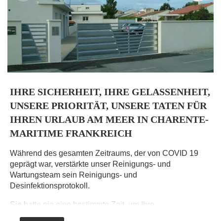
IHRE SICHERHEIT, IHRE GELASSENHEIT,
UNSERE PRIORITÄT, UNSERE TATEN FÜR
IHREN URLAUB AM MEER IN CHARENTE-
MARITIME FRANKREICH
A
d
Während des gesamten Zeitraums, der von COVID 19
n
geprägt war, verstärkte unser Reinigungs- und
Wartungsteam sein Reinigungs- und
Desinfektionsprotokoll.
B
s
Sie hatte nie eine bestimmte Zeit, um Ihre
n
Ferienunterkunft mit Pool vorzubereiten. Sie hat nur eine