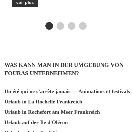
i
voir plus
Aufgabe:
Ihnen die Schlüssel zu einer Villa mit Pool
à
übergeben, die von jeglicher vorheriger Nutzung
unberührt ist
.
À
Aber wer könnte das Ergebnis besser beurteilen als
unsere Gäste?
–
d
Wir laden Sie ein, sich
die Zeugnisse
die sie für Sie
m
hinterlassen haben.
Die Bewertungen unserer Gäste seit unserer Eröffnung
WAS KANN MAN IN DER UMGEBUNG VON
–
im Jahr 2014 zeugen ebenfalls davon, dass Sauberkeit in
s
FOURAS UNTERNEHMEN?
unserer DNA verankert ist.
s
Un été qui ne s’arrête jamais — Animations et festivals
–
Urlaub in La Rochelle Frankreich
p
Urlaub in Rochefort am Meer Frankreich
–
Urlaub auf der Ile d'Oléron
l