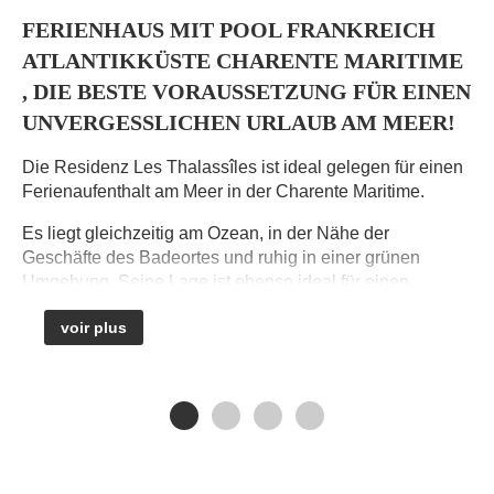
FERIENHAUS MIT POOL FRANKREICH
ATLANTIKKÜSTE CHARENTE MARITIME
, DIE BESTE VORAUSSETZUNG FÜR EINEN
UNVERGESSLICHEN URLAUB AM MEER!
Die Residenz Les Thalassîles ist ideal gelegen für einen
D
Ferienaufenthalt am Meer in der Charente Maritime.
k
H
Es liegt gleichzeitig am Ozean, in der Nähe der
P
Geschäfte des Badeortes und ruhig in einer grünen
A
Umgebung. Seine Lage ist ebenso ideal für einen
C
Entdeckungsaufenthalt. In einem Umkreis von einigen
voir plus
Dutzend Kilometern erreichen Sie die kulturellen und
I
historischen Sehenswürdigkeiten der Region.
e
d
Les Thalassîles, das Sesam-öffne-dich für einen
g
unvergesslichen Urlaub. Um Ihren Aufenthalt zu
v
bereichern, vertrauen wir Ihnen einige ausgewählte und
von den Einheimischen anerkannte Adressen an
S
(Restaurants, touristische Aktivitäten, Besichtigungen...).
S