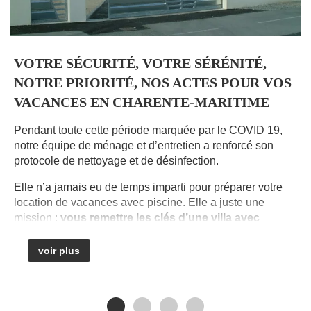
VOTRE SÉCURITÉ, VOTRE SÉRÉNITÉ,
NOTRE PRIORITÉ, NOS ACTES POUR VOS
VACANCES EN CHARENTE-MARITIME
Pendant toute cette période marquée par le COVID 19,
A
notre équipe de ménage et d’entretien a renforcé son
d
protocole de nettoyage et de désinfection.
n
Elle n’a jamais eu de temps imparti pour préparer votre
location de vacances avec piscine. Elle a juste une
B
mission :
vous remettre les clés d’une villa avec
s
piscine vierge de toute trace d’occupation antérieure
.
n
i
voir plus
Mais qui mieux que nos hôtes peut juger du résultat ?
à
Nous vous invitons à consulter
les témoignages
qu’ils ont
À
laissés à votre intention.