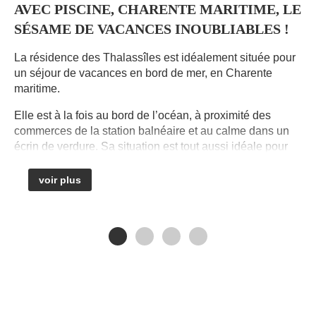
AVEC PISCINE, CHARENTE MARITIME, LE
SÉSAME DE VACANCES INOUBLIABLES !
La résidence des Thalassîles est idéalement située pour
un séjour de vacances en bord de mer, en Charente
C
maritime.
d
à
Elle est à la fois au bord de l’océan, à proximité des
l
commerces de la station balnéaire et au calme dans un
d
écrin de verdure. Sa situation est tout aussi idéale pour
C
un séjour découverte. Vous accéderez dans un rayon de
quelques dizaines de kilomètres aux animations et lieux
voir plus
D
culturels et historiques, emblématiques de la région.
r
d
Les Thalassîles, le sésame de vacances inoubliables.
R
Pour enrichir votre séjour, nous vous confions quelques
adresses sélectionnées, et reconnues des gens du pays
V
(restaurants, activités touristiques, visites…). Cette
h
sélection est constamment remise à jour. Vous profiterez
d
ainsi de tarifs et/ou de prestations avantageuses
E
négociées pour vous auprès d’acteurs incontournables