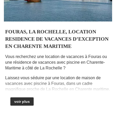
FOURAS, LA ROCHELLE, LOCATION
RESIDENCE DE VACANCES D’EXCEPTION
EN CHARENTE MARITIME
Vous recherchez une location de vacances à Fouras ou
L
une résidence de vacances avec piscine en Charente-
p
Maritime à côté de La Rochelle ?
m
e
Laissez-vous séduire par une location de maison de
vacances avec piscine à Fouras, dans un cadre
C
magnifique proche de La Rochelle en Charente maritime.
z
Vous recherchez des « locations en bord de mer » ou
U
voir plus
« gites avec piscine » ?
*
e
Nos maisons de vacances avec piscine sont nichées en