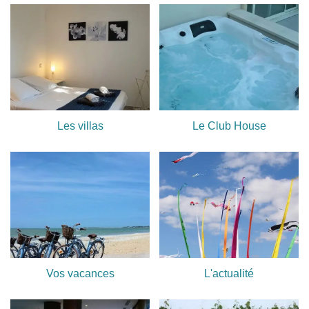
d
c
n
e
N
t
l
Les villas
Le Club House
q
l
Vos vacances
L'actualité