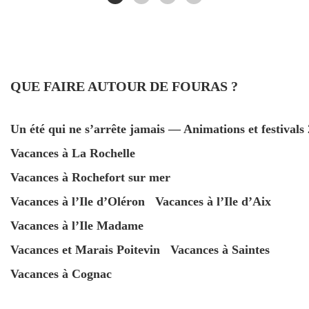
–
Les avis de nos hôtes depuis notre ouverture en 2014,
d
témoignent aussi que la propreté est inscrite dans notre
m
ADN.
QUE FAIRE AUTOUR DE FOURAS ?
–
s
s
Un été qui ne s’arrête jamais — Animations et festivals
Vacances à La Rochelle
–
p
Vacances à Rochefort sur mer
Vacances à l’Ile d’Oléron
Vacances à l’Ile d’Aix
–
Vacances à l’Ile Madame
l
(
Vacances et Marais Poitevin
Vacances à Saintes
s
Vacances à Cognac
d
V