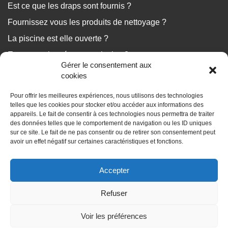
Est ce que les draps sont fournis ?
Fournissez vous les produits de nettoyage ?
La piscine est elle ouverte ?
Est ce que le ménage est inclus ?
Gérer le consentement aux
...
cookies
Pour offrir les meilleures expériences, nous utilisons des technologies
Nous répondons à vos questions
telles que les cookies pour stocker et/ou accéder aux informations des
appareils. Le fait de consentir à ces technologies nous permettra de traiter
des données telles que le comportement de navigation ou les ID uniques
sur ce site. Le fait de ne pas consentir ou de retirer son consentement peut
avoir un effet négatif sur certaines caractéristiques et fonctions.
BLOG
Accepter
Les dossiers de vos vacances
Refuser
Voir les préférences
Voir les disponibilités