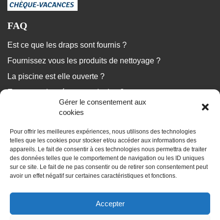
FAQ
Est ce que les draps sont fournis ?
Fournissez vous les produits de nettoyage ?
La piscine est elle ouverte ?
Est ce que le ménage est inclus ?
Gérer le consentement aux
...
cookies
Pour offrir les meilleures expériences, nous utilisons des technologies
Nous répondons à vos questions
telles que les cookies pour stocker et/ou accéder aux informations des
appareils. Le fait de consentir à ces technologies nous permettra de traiter
des données telles que le comportement de navigation ou les ID uniques
sur ce site. Le fait de ne pas consentir ou de retirer son consentement peut
avoir un effet négatif sur certaines caractéristiques et fonctions.
BLOG
Accepter
Les dossiers de vos vacances