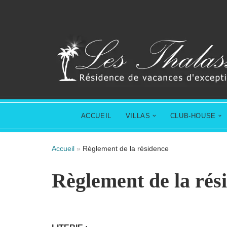
Aller
au
contenu
ACCUEIL
VILLAS
CLUB-HOUSE
Accueil
»
Règlement de la résidence
Règlement de la rés