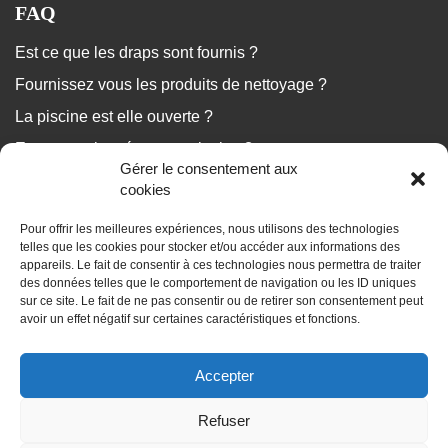
FAQ
Est ce que les draps sont fournis ?
Fournissez vous les produits de nettoyage ?
La piscine est elle ouverte ?
Est ce que le ménage est inclus ?
Gérer le consentement aux
...
cookies
Pour offrir les meilleures expériences, nous utilisons des technologies
Nous répondons à vos questions
telles que les cookies pour stocker et/ou accéder aux informations des
appareils. Le fait de consentir à ces technologies nous permettra de traiter
des données telles que le comportement de navigation ou les ID uniques
sur ce site. Le fait de ne pas consentir ou de retirer son consentement peut
avoir un effet négatif sur certaines caractéristiques et fonctions.
BLOG
Accepter
Les dossiers de vos vacances
Refuser