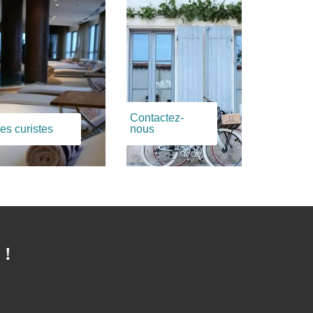
Contactez-
es curistes
nous
 !