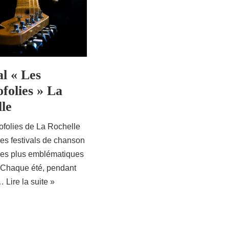
al « Les
folies » La
le
ofolies de La Rochelle
des festivals de chanson
 les plus emblématiques
 Chaque été, pendant
s…
Lire la suite »