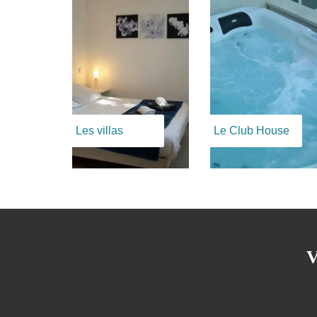
Les villas
Le Club House
V