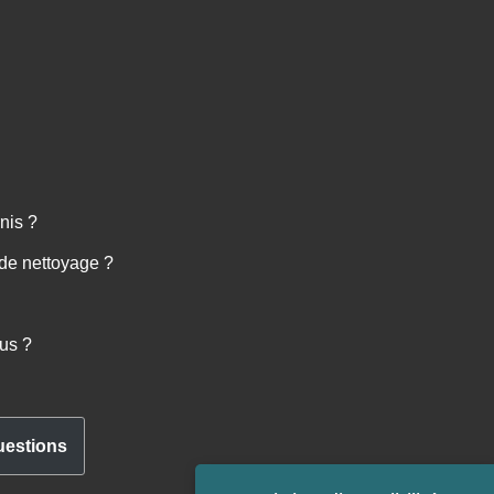
nis ?
 de nettoyage ?
lus ?
uestions