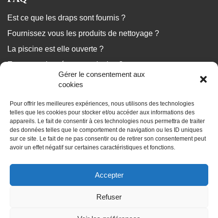
Est ce que les draps sont fournis ?
Fournissez vous les produits de nettoyage ?
La piscine est elle ouverte ?
Est ce que le ménage est inclus ?
Gérer le consentement aux
...
cookies
Pour offrir les meilleures expériences, nous utilisons des technologies
Nous répondons à vos questions
telles que les cookies pour stocker et/ou accéder aux informations des
appareils. Le fait de consentir à ces technologies nous permettra de traiter
des données telles que le comportement de navigation ou les ID uniques
sur ce site. Le fait de ne pas consentir ou de retirer son consentement peut
avoir un effet négatif sur certaines caractéristiques et fonctions.
BLOG
Accepter
Les dossiers de vos vacances
Refuser