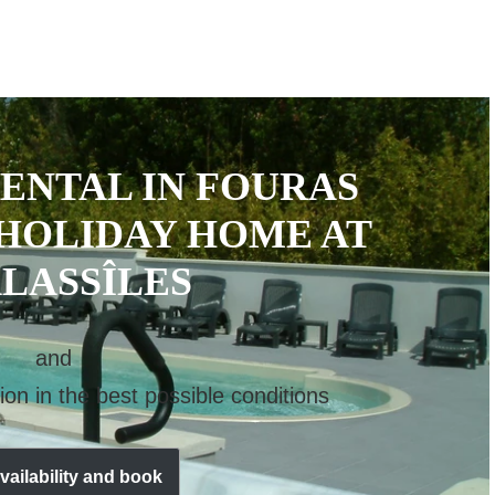
ENTAL IN FOURAS
HOLIDAY HOME AT
LASSÎLES
and
ion in the best possible conditions
vailability and book