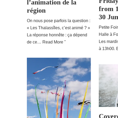
Frida
l’animation de la
from 
région
30 Ju
On nous pose parfois la question :
Petite Foi
« Les Thalassîles, c’est animé ? »
Halle à F
La réponse honnête : ça dépend
Les mardi
de ce…
Read More "
à 13h00.
Cover