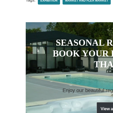
Tags:
EXHIBITION
MARKET AND FLEA MARKET
SEASONAL R
BOOK YOUR 
THA
Enjoy our beautiful reg
View a