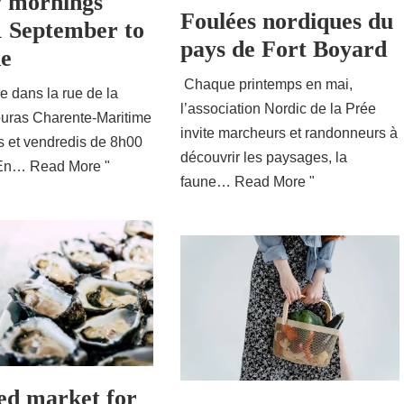
y mornings
Foulées nordiques du
1 September to
pays de Fort Boyard
ne
​ Chaque printemps en mai,
re dans la rue de la
l’association Nordic de la Prée
ouras Charente-Maritime
invite marcheurs et randonneurs à
s et vendredis de 8h00
découvrir les paysages, la
 En…
Read More "
faune…
Read More "
ed market for