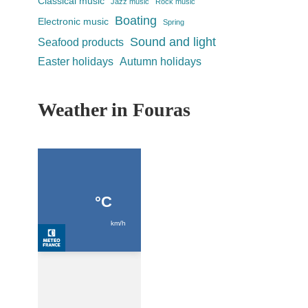
Classical music
Jazz music
Rock music
Boating
Electronic music
Spring
Sound and light
Seafood products
Easter holidays
Autumn holidays
Weather in Fouras