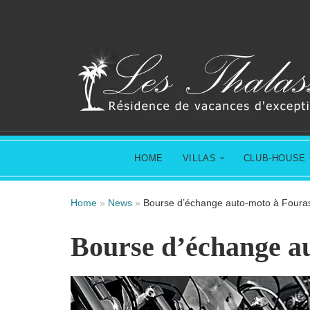
Aller
au
contenu
HOME
VILLAS
CLUB-HOUSE
Home
»
News
»
Bourse d’échange auto-moto à Foura
Bourse d’échange a