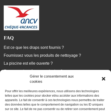
FAQ
Est ce que les draps sont fournis ?
Fournissez vous les produits de nettoyage ?
La piscine est elle ouverte ?
Est ce que le ménage est inclus ?
Gérer le consentement aux
...
cookies
Pour offrir les meilleures expériences, nous utilisons des technologies
Nous répondons à vos questions
telles que les cookies pour stocker et/ou accéder aux informations des
appareils. Le fait de consentir à ces technologies nous permettra de traiter
des données telles que le comportement de navigation ou les ID uniques
sur ce site. Le fait de ne pas consentir ou de retirer son consentement peut