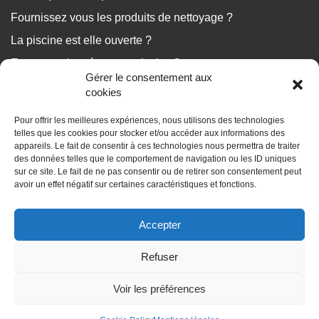
Fournissez vous les produits de nettoyage ?
La piscine est elle ouverte ?
Est ce que le ménage est inclus ?
Gérer le consentement aux
...
cookies
Pour offrir les meilleures expériences, nous utilisons des technologies
Nous répondons à vos questions
telles que les cookies pour stocker et/ou accéder aux informations des
appareils. Le fait de consentir à ces technologies nous permettra de traiter
des données telles que le comportement de navigation ou les ID uniques
sur ce site. Le fait de ne pas consentir ou de retirer son consentement peut
avoir un effet négatif sur certaines caractéristiques et fonctions.
BLOG
Accepter
Les dossiers de vos vacances
Refuser
Voir les préférences
Voir les disponibilités