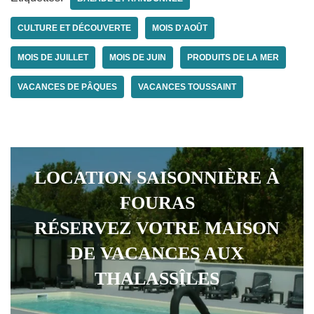
CULTURE ET DÉCOUVERTE
MOIS D'AOÛT
MOIS DE JUILLET
MOIS DE JUIN
PRODUITS DE LA MER
VACANCES DE PÂQUES
VACANCES TOUSSAINT
LOCATION SAISONNIÈRE À
FOURAS
RÉSERVEZ VOTRE MAISON
DE VACANCES AUX
THALASSÎLES