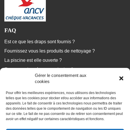
FAQ
Est ce que les draps sont fournis ?
Fournissez vous les produits de nettoyage ?
La piscine est elle ouverte ?
Est ce que le ménage est inclus ?
Gérer le consentement aux
...
cookies
Pour offrir les meilleures expériences, nous utilisons des technologies
Nous répondons à vos questions
telles que les cookies pour stocker et/ou accéder aux informations des
appareils. Le fait de consentir à ces technologies nous permettra de traiter
des données telles que le comportement de navigation ou les ID uniques
sur ce site. Le fait de ne pas consentir ou de retirer son consentement peut
avoir un effet négatif sur certaines caractéristiques et fonctions.
BLOG