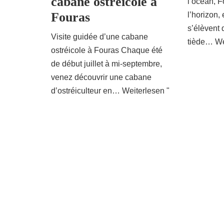
cabane ostréicole à
l’océan, 
Fouras
l’horizon,
s’élèvent 
Visite guidée d’une cabane
tiède…
We
ostréicole à Fouras Chaque été
de début juillet à mi-septembre,
venez découvrir une cabane
d’ostréiculteur en…
Weiterlesen "