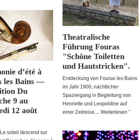
Theatralische
Führung Fouras
"Schöne Toiletten
und Hautstricken".
nie d’été à
Entdeckung von Fouras les Bains
 les Bains —
im Jahr 1900, nächtlicher
ition Du
Spaziergang in Begleitung von
che 9 au
Henriette und Leopoldine auf
di 12 août
einer Zeitreise....
Weiterlesen "
Le soleil descend sur