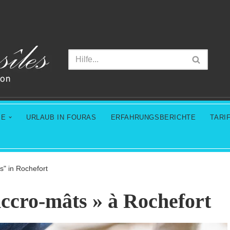
SE
URLAUB IN FOURAS
ERFAHRUNGSBERICHTE
TARI
s" in Rochefort
ccro-mâts » à Rochefort