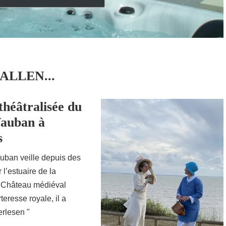
ALLEN...
 théâtralisée du
Vauban à
s
uban veille depuis des
 l’estuaire de la
 Château médiéval
teresse royale, il a
erlesen "