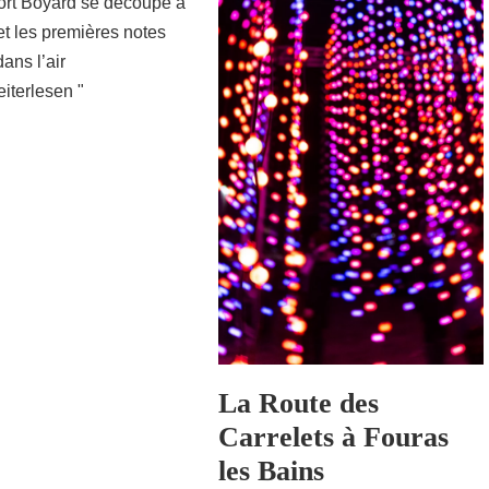
Fort Boyard se découpe à
 et les premières notes
dans l’air
iterlesen "
La Route des
Carrelets à Fouras
les Bains