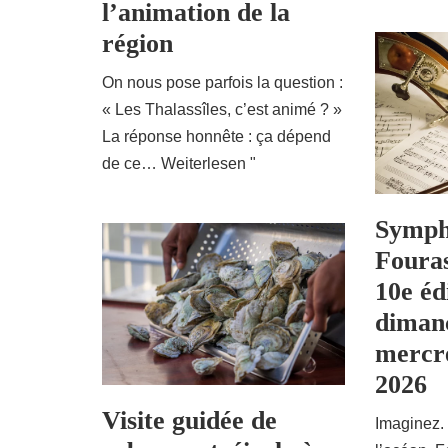
l’animation de la
région
On nous pose parfois la question :
« Les Thalassîles, c’est animé ? »
La réponse honnête : ça dépend
de ce…
Weiterlesen "
Sympho
Fouras
10e éd
diman
mercre
2026
Visite guidée de
Imaginez. 