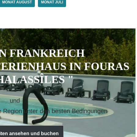
MONAT AUGUST
MONAT JULI
IN FRANKREICH
FERIENHAUS IN FOURAS
HALASSÎLES "
und
 Region unter den besten Bedingungen
iten ansehen und buchen