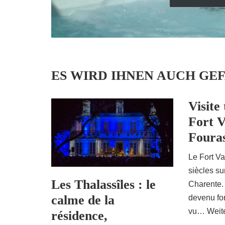
ES WIRD IHNEN AUCH GEF
Visite
Fort 
Foura
Le Fort Va
siècles sur
Les Thalassîles : le
Charente.
calme de la
devenu for
vu…
Weit
résidence,