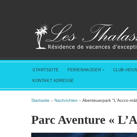
Zum
Inhalt
springen
STARTSEITE
FERIENHAÜSER
CLUB-HOU
KONTAKT ADRESSE
Startseite
»
Nachrichten
»
Abenteuerpark "L'Accro-mât
Parc Aventure « L’A