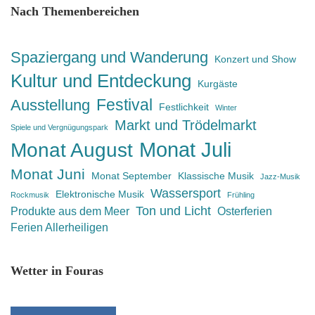
Nach Themenbereichen
Spaziergang und Wanderung
Konzert und Show
Kultur und Entdeckung
Kurgäste
Festival
Ausstellung
Festlichkeit
Winter
Markt und Trödelmarkt
Spiele und Vergnügungspark
Monat Juli
Monat August
Monat Juni
Monat September
Klassische Musik
Jazz-Musik
Wassersport
Elektronische Musik
Rockmusik
Frühling
Ton und Licht
Produkte aus dem Meer
Osterferien
Ferien Allerheiligen
Wetter in Fouras