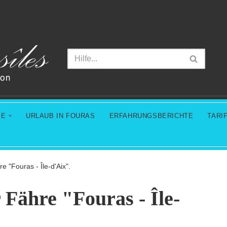
SE
URLAUB IN FOURAS
ERFAHRUNGSBERICHTE
TARI
e "Fouras - Île-d'Aix".
 Fähre "Fouras - Île-