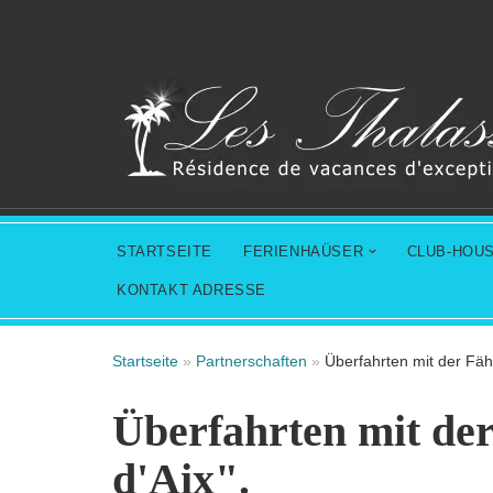
Zum
Inhalt
springen
STARTSEITE
FERIENHAÜSER
CLUB-HOU
KONTAKT ADRESSE
Startseite
»
Partnerschaften
»
Überfahrten mit der Fähr
Überfahrten mit der
d'Aix".