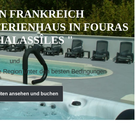
IN FRANKREICH
FERIENHAUS IN FOURAS
HALASSÎLES "
und
 Region unter den besten Bedingungen
iten ansehen und buchen